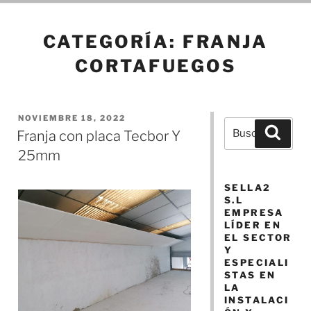
CATEGORÍA:
FRANJA
CORTAFUEGOS
PUBLICADO
NOVIEMBRE 18, 2022
Buscar
Busca
EL
Franja con placa Tecbor Y
por:
25mm
SELLA2
S.L
EMPRESA
LÍDER EN
EL SECTOR
Y
ESPECIALI
STAS EN
LA
INSTALACI