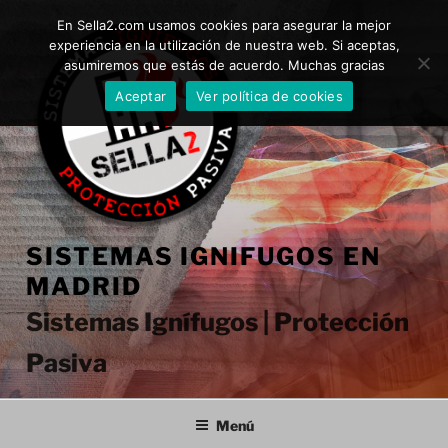
Saltar
En Sella2.com usamos cookies para asegurar la mejor
al
experiencia en la utilización de nuestra web. Si aceptas,
contenido
asumiremos que estás de acuerdo. Muchas gracias
Aceptar
Ver política de cookies
SISTEMAS IGNIFUGOS EN
MADRID
Sistemas Ignífugos | Protección
Pasiva
Menú