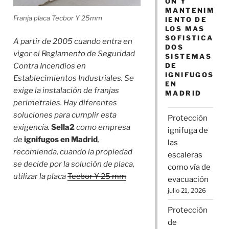
ÓN Y
MANTENIM
Franja placa Tecbor Y 25mm
IENTO DE
LOS MAS
SOFISTICA
A partir de 2005 cuando entra en
DOS
vigor el Reglamento de Seguridad
SISTEMAS
DE
Contra Incendios en
IGNIFUGOS
Establecimientos Industriales. Se
EN
exige la instalación de franjas
MADRID
perimetrales. Hay diferentes
soluciones para cumplir esta
Protección
exigencia.
Sella2
como empresa
ignifuga de
de
ignifugos en Madrid
,
las
recomienda, cuando la propiedad
escaleras
se decide por la solución de placa,
como vía de
utilizar la placa
Tecbor Y 25 mm
evacuación
julio 21, 2026
Protección
de