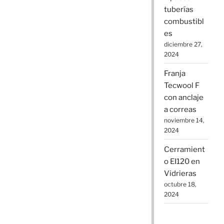
tuberías
combustibl
es
diciembre 27,
2024
Franja
Tecwool F
con anclaje
a correas
noviembre 14,
2024
Cerramient
o EI120 en
Vidrieras
octubre 18,
2024