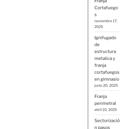
Franja
Cortafuego
s
noviembre 17,
2025
Ignifugado
de
estructura
metalica y
franja
cortafuegos
en gimnasio
junio 20, 2025
Franja
perimetral
abril 10, 2025
Sectorizació
n pasos