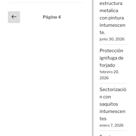
estructura
metalica
Navegación
Página
Página
4
con pintura
anterior
de
intumescen
entradas
te.
junio 30, 2026
Protección
ignifuga de
forjado
febrero 20,
2026
Sectorizació
n con
saquitos
intumescen
tes
enero 7, 2026