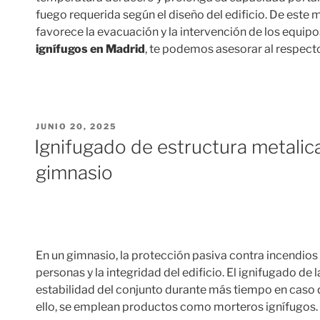
fuego requerida según el diseño del edificio. De este 
favorece la evacuación y la intervención de los equip
ignífugos en Madrid
, te podemos asesorar al respect
PUBLICADO
JUNIO 20, 2025
EL
Ignifugado de estructura metalica
gimnasio
En un gimnasio, la protección pasiva contra incendios
personas y la integridad del edificio. El ignifugado de
estabilidad del conjunto durante más tiempo en caso 
ello, se emplean productos como morteros ignífugos.