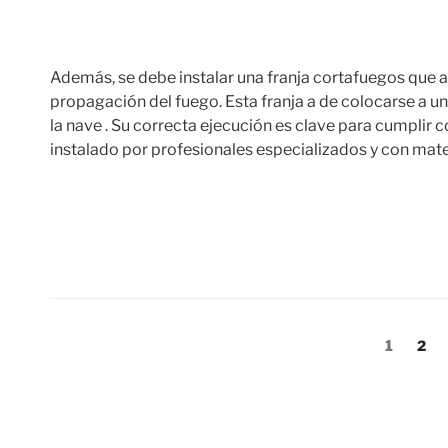
Además, se debe instalar una franja cortafuegos que a
propagación del fuego. Esta franja a de colocarse a u
la nave . Su correcta ejecución es clave para cumplir 
instalado por profesionales especializados y con mat
Navegación
Página
1
Pág
2
de
entradas