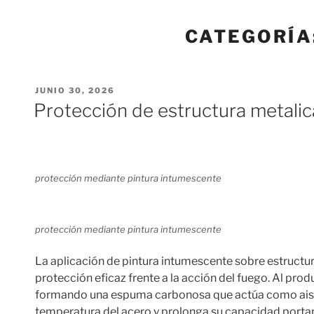
CATEGORÍA
PUBLICADO
JUNIO 30, 2026
EL
Protección de estructura metalic
protección mediante pintura intumescente
protección mediante pintura intumescente
La aplicación de pintura intumescente sobre estructu
protección eficaz frente a la acción del fuego. Al pro
formando una espuma carbonosa que actúa como aislan
temperatura del acero y prolonga su capacidad portant