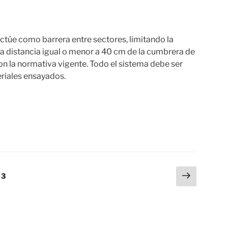
ctúe como barrera entre sectores, limitando la
na distancia igual o menor a 40 cm de la cumbrera de
con la normativa vigente. Todo el sistema debe ser
eriales ensayados.
Siguien
ina
Página
3
página