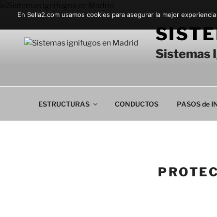
Saltar
En Sella2.com usamos cookies para asegurar la mejor experiencia
al
SISTE
contenido
Sistemas I
ESTRUCTURAS
CONDUCTOS
PASOS de 
PROTEC