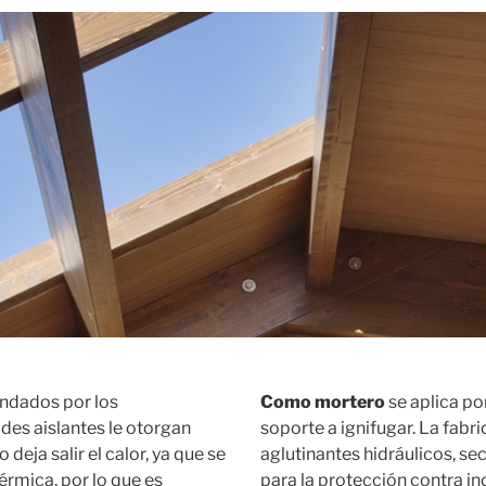
ndados por los
Como mortero
se aplica po
des aislantes le otorgan
soporte a ignifugar. La fabri
deja salir el calor, ya que se
aglutinantes hidráulicos, s
érmica, por lo que es
para la protección contra i