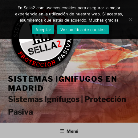
Saltar
En Sella2.com usamos cookies para asegurar la mejor
al
experiencia en la utilización de nuestra web. Si aceptas,
contenido
asumiremos que estás de acuerdo. Muchas gracias
Aceptar
Ver política de cookies
SISTEMAS IGNIFUGOS EN
MADRID
Sistemas Ignífugos | Protección
Pasiva
Menú