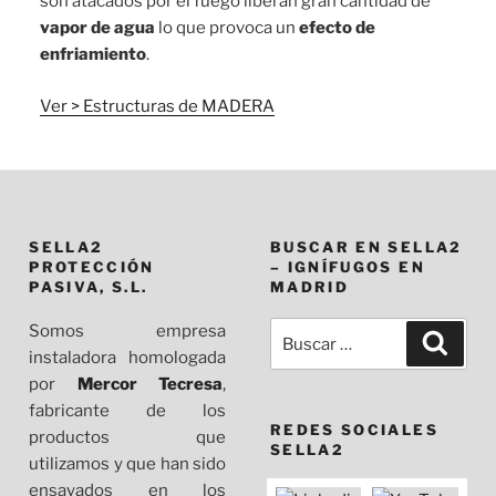
son atacados por el fuego liberan gran cantidad de
vapor de agua
lo que provoca un
efecto de
enfriamiento
.
Ver > Estructuras de MADERA
SELLA2
BUSCAR EN SELLA2
PROTECCIÓN
– IGNÍFUGOS EN
PASIVA, S.L.
MADRID
Somos empresa
Buscar
Busca
instaladora homologada
por:
por
Mercor Tecresa
,
fabricante de los
REDES SOCIALES
productos que
SELLA2
utilizamos y que han sido
ensayados en los